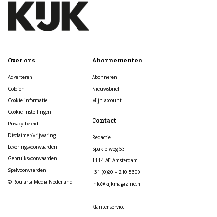
Over ons
Abonnementen
Adverteren
Abonneren
Colofon
Nieuwsbrief
Cookie informatie
Mijn account
Cookie Instellingen
Contact
Privacy beleid
Disclaimer/vrijwaring
Redactie
Leveringsvoorwaarden
Spaklerweg 53
Gebruiksvoorwaarden
1114 AE Amsterdam
Spelvoorwaarden
+31 (0)20 – 210 5300
© Roularta Media Nederland
info@kijkmagazine.nl
Klantenservice