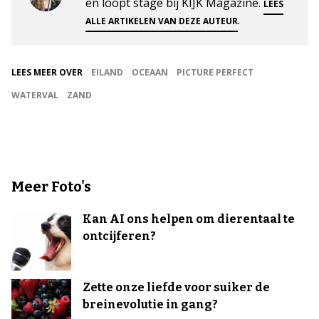
en loopt stage bij KIJK Magazine.
LEES
.
ALLE ARTIKELEN VAN DEZE AUTEUR
LEES MEER OVER
EILAND
OCEAAN
PICTURE PERFECT
WATERVAL
ZAND
Meer Foto's
Kan AI ons helpen om dierentaal te
ontcijferen?
Zette onze liefde voor suiker de
breinevolutie in gang?