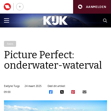
AANMELDEN
Foto's
Picture Perfect:
onderwater-waterval
Evelyne Tuijp
24 maart 2025
Deel dit artikel:
09:00