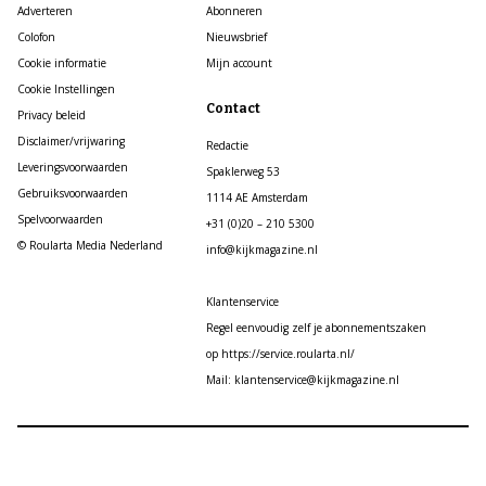
Adverteren
Abonneren
Colofon
Nieuwsbrief
Cookie informatie
Mijn account
Cookie Instellingen
Contact
Privacy beleid
Disclaimer/vrijwaring
Redactie
Leveringsvoorwaarden
Spaklerweg 53
Gebruiksvoorwaarden
1114 AE Amsterdam
Spelvoorwaarden
+31 (0)20 – 210 5300
© Roularta Media Nederland
info@kijkmagazine.nl
Klantenservice
Regel eenvoudig zelf je abonnementszaken
op https://service.roularta.nl/
Mail: klantenservice@kijkmagazine.nl