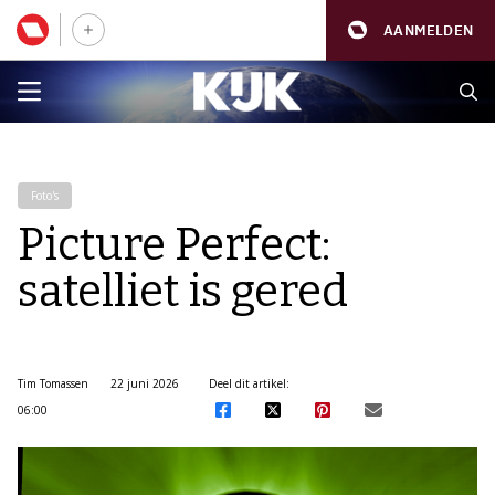
AANMELDEN
Foto's
Picture Perfect:
satelliet is gered
Tim Tomassen
22 juni 2026
Deel dit artikel:
06:00