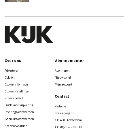
Over ons
Abonnementen
Adverteren
Abonneren
Colofon
Nieuwsbrief
Cookie informatie
Mijn account
Cookie Instellingen
Contact
Privacy beleid
Disclaimer/vrijwaring
Redactie
Leveringsvoorwaarden
Spaklerweg 53
Gebruiksvoorwaarden
1114 AE Amsterdam
Spelvoorwaarden
+31 (0)20 – 210 5300