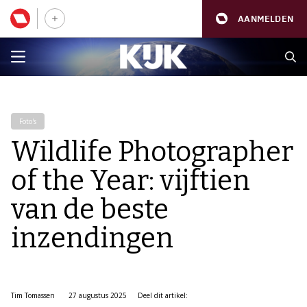
AANMELDEN
Foto's
Wildlife Photographer
of the Year: vijftien
van de beste
inzendingen
Tim Tomassen
27 augustus 2025
Deel dit artikel: