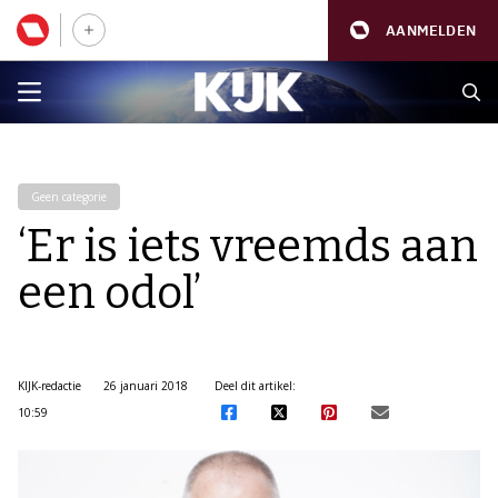
AANMELDEN
Geen categorie
‘Er is iets vreemds aan
een odol’
KIJK-redactie
26 januari 2018
Deel dit artikel:
10:59