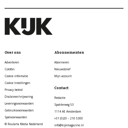
Over ons
Abonnementen
Adverteren
Abonneren
Colofon
Nieuwsbrief
Cookie informatie
Mijn account
Cookie Instellingen
Contact
Privacy beleid
Disclaimer/vrijwaring
Redactie
Leveringsvoorwaarden
Spaklerweg 53
Gebruiksvoorwaarden
1114 AE Amsterdam
Spelvoorwaarden
+31 (0)20 – 210 5300
© Roularta Media Nederland
info@kijkmagazine.nl