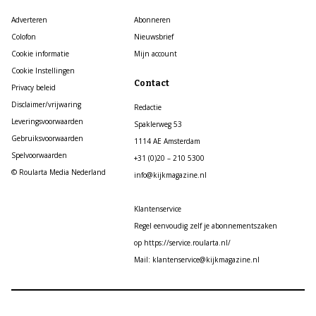
Adverteren
Abonneren
Colofon
Nieuwsbrief
Cookie informatie
Mijn account
Cookie Instellingen
Contact
Privacy beleid
Disclaimer/vrijwaring
Redactie
Leveringsvoorwaarden
Spaklerweg 53
Gebruiksvoorwaarden
1114 AE Amsterdam
Spelvoorwaarden
+31 (0)20 – 210 5300
© Roularta Media Nederland
info@kijkmagazine.nl
Klantenservice
Regel eenvoudig zelf je abonnementszaken
op https://service.roularta.nl/
Mail: klantenservice@kijkmagazine.nl