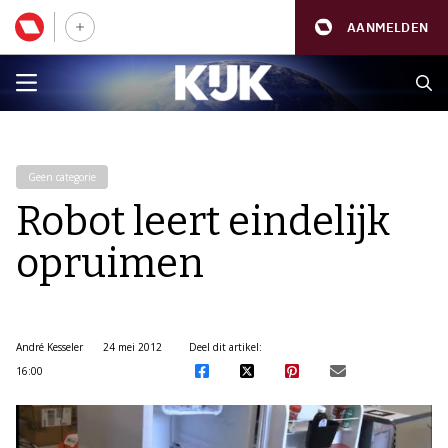
AANMELDEN
Geen categorie
Robot leert eindelijk
opruimen
André Kesseler
24 mei 2012
Deel dit artikel:
16:00