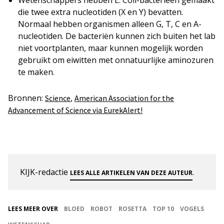
Wetenschappers hebben E. Coli-bacterieën gemaakt
die twee extra nucleotiden (X en Y) bevatten.
Normaal hebben organismen alleen G, T, C en A-
nucleotiden. De bacteriën kunnen zich buiten het lab
niet voortplanten, maar kunnen mogelijk worden
gebruikt om eiwitten met onnatuurlijke aminozuren
te maken.
Bronnen:
,
Science
American Association for the
Advancement of Science via EurekAlert!
KIJK-redactie
.
LEES ALLE ARTIKELEN VAN DEZE AUTEUR
LEES MEER OVER
BLOED
ROBOT
ROSETTA
TOP 10
VOGELS