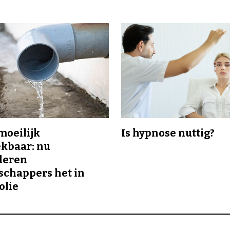
 moeilijk
Is hypnose nuttig?
kbaar: nu
deren
chappers het in
olie