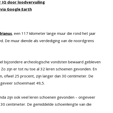
r IQ door loodvervuiling
via Google Earth
, een 117 kilometer lange muur die rond het jaar
drianus
wd. De muur diende als verdediging van de noordgrens
veel bijzondere archeologische vondsten bewaard gebleven
. Zo zijn er tot nu toe al 32 leren schoenen gevonden. En
an, ofwel 25 procent, zijn langer dan 30 centimeter. De
 ongeveer schoenmaat 49,5.
olanda zijn ook veel leren schoenen gevonden – ongeveer
n 30 centimeter. De gemiddelde schoenlengte van die