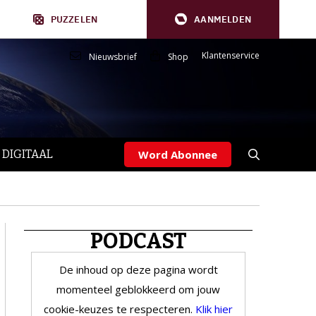
PUZZELEN
AANMELDEN
Klantenservice
Nieuwsbrief
Shop
 DIGITAAL
Word Abonnee
PODCAST
De inhoud op deze pagina wordt
momenteel geblokkeerd om jouw
cookie-keuzes te respecteren.
Klik hier