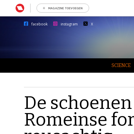
MAGAZINE TOEVOEGEN
facebook
instagram
X
SCIENCE
De schoenen u
Romeinse fort