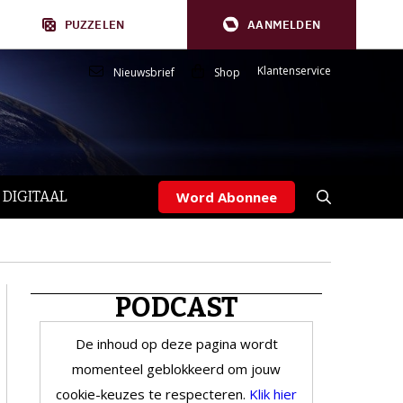
PUZZELEN
AANMELDEN
Klantenservice
Nieuwsbrief
Shop
 DIGITAAL
Word Abonnee
PODCAST
De inhoud op deze pagina wordt
momenteel geblokkeerd om jouw
cookie-keuzes te respecteren.
Klik hier