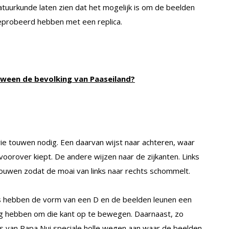
uurkunde laten zien dat het mogelijk is om de beelden
geprobeerd hebben met een replica.
dween de bevolking van Paaseiland?
rie touwen nodig. Een daarvan wijst naar achteren, waar
orover kiept. De andere wijzen naar de zijkanten. Links
ouwen zodat de moai van links naar rechts schommelt.
is hebben de vorm van een D en de beelden leunen een
ing hebben om die kant op te bewegen. Daarnaast, zo
s van Rapa Nui speciale holle wegen aan waar de beelden