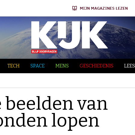
MIJN MAGAZINES LEZEN
TECH
SPACE
MENS
GESCHIEDENIS
LEES
 beelden van
onden lopen