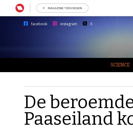
MAGAZINE TOEVOEGEN
facebook
instagram
X
SCIENCE
De beroemde
Paaseiland k