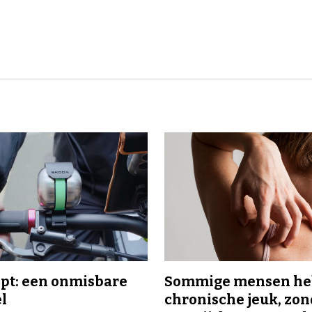
ipt: een onmisbare
Sommige mensen h
el
chronische jeuk, zo