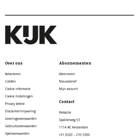
Over ons
Abonnementen
Adverteren
Abonneren
Colofon
Nieuwsbrief
Cookie informatie
Mijn account
Cookie Instellingen
Contact
Privacy beleid
Disclaimer/vrijwaring
Redactie
Leveringsvoorwaarden
Spaklerweg 53
Gebruiksvoorwaarden
1114 AE Amsterdam
Spelvoorwaarden
+31 (0)20 – 210 5300