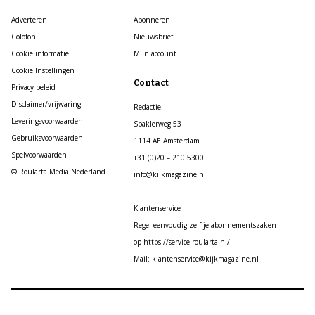
Adverteren
Abonneren
Colofon
Nieuwsbrief
Cookie informatie
Mijn account
Cookie Instellingen
Contact
Privacy beleid
Disclaimer/vrijwaring
Redactie
Leveringsvoorwaarden
Spaklerweg 53
Gebruiksvoorwaarden
1114 AE Amsterdam
Spelvoorwaarden
+31 (0)20 – 210 5300
© Roularta Media Nederland
info@kijkmagazine.nl
Klantenservice
Regel eenvoudig zelf je abonnementszaken
op https://service.roularta.nl/
Mail: klantenservice@kijkmagazine.nl