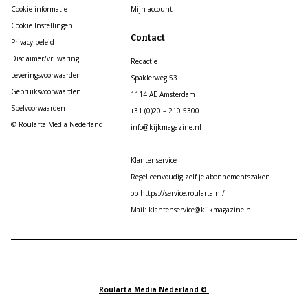
Cookie informatie
Mijn account
Cookie Instellingen
Contact
Privacy beleid
Disclaimer/vrijwaring
Redactie
Leveringsvoorwaarden
Spaklerweg 53
Gebruiksvoorwaarden
1114 AE Amsterdam
Spelvoorwaarden
+31 (0)20 – 210 5300
© Roularta Media Nederland
info@kijkmagazine.nl
Klantenservice
Regel eenvoudig zelf je abonnementszaken
op https://service.roularta.nl/
Mail: klantenservice@kijkmagazine.nl
Roularta Media Nederland ©