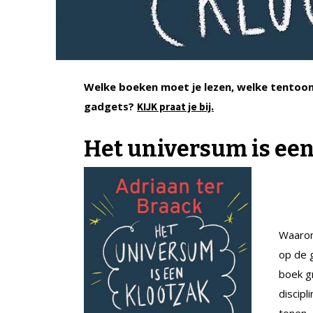
Welke boeken moet je lezen, welke tentoons
gadgets?
KIJK praat je bij.
Het universum is een
Waarom
op de 
boek g
discipl
tonen.