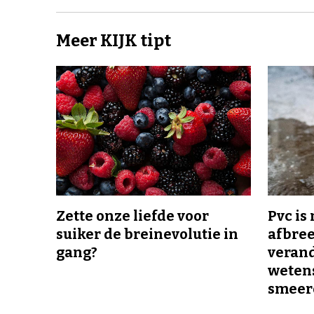
Meer KIJK tipt
Zette onze liefde voor
Pvc is
suiker de breinevolutie in
afbree
gang?
veran
wetens
smeer