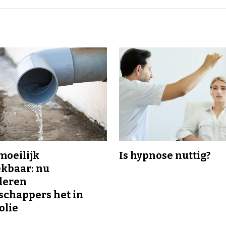
 moeilijk
Is hypnose nuttig?
kbaar: nu
deren
chappers het in
olie