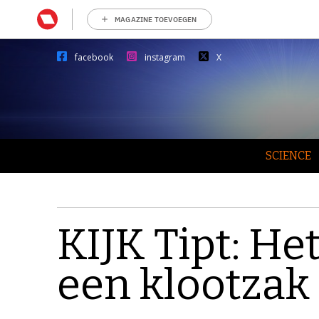
MAGAZINE TOEVOEGEN
facebook
instagram
X
SCIENCE
KIJK Tipt: He
een klootzak