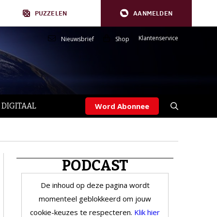
PUZZELEN
AANMELDEN
Klantenservice
Nieuwsbrief
Shop
 DIGITAAL
Word Abonnee
PODCAST
De inhoud op deze pagina wordt
momenteel geblokkeerd om jouw
cookie-keuzes te respecteren.
Klik hier