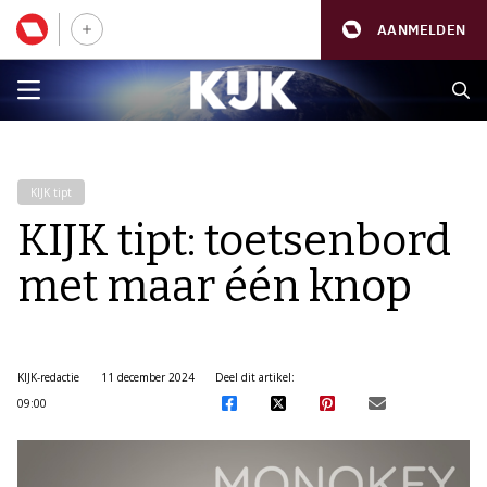
AANMELDEN
KIJK tipt
KIJK tipt: toetsenbord
met maar één knop
KIJK-redactie
11 december 2024
Deel dit artikel:
09:00