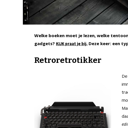
Welke boeken moet je lezen, welke tentoons
gadgets?
Deze keer: een t
KIJK praat je bij.
Retroretrotikker
De 
im
tra
mod
Maa
da
edi