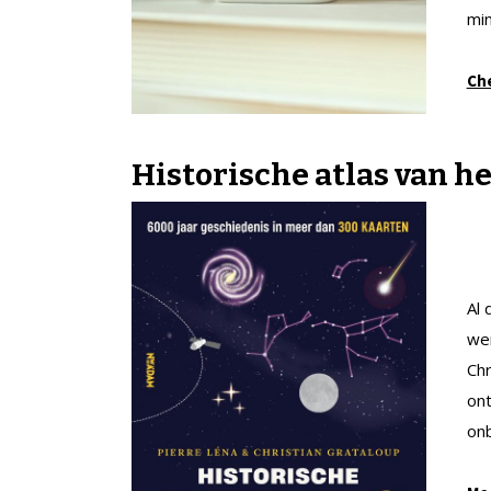
min
Ch
Historische atlas van he
Al 
wer
Chr
on
on