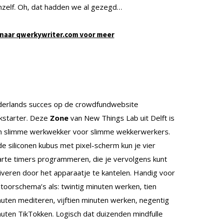
hzelf. Oh, dat hadden we al gezegd…
 naar qwerkywriter.com voor meer
derlands succes op de crowdfundwebsite
kstarter. Deze
Zone
van New Things Lab uit Delft is
n slimme werkwekker voor slimme wekkerwerkers.
de siliconen kubus met pixel-scherm kun je vier
rte timers programmeren, die je vervolgens kunt
iveren door het apparaatje te kantelen. Handig voor
toorschema’s als: twintig minuten werken, tien
uten mediteren, vijftien minuten werken, negentig
uten TikTokken. Logisch dat duizenden mindfulle