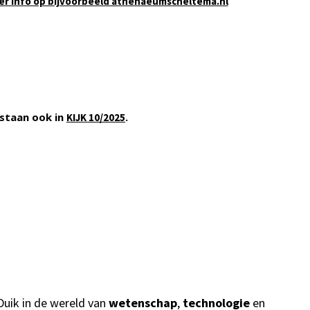
er info op bijvoorbeeld athenaeumscheltema.nl
staan ook in
.
KIJK 10/2025
Duik in de wereld van
wetenschap
,
technologie
en