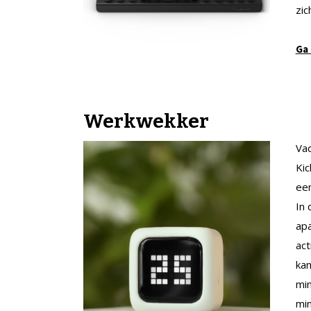
zic
Ga
Werkwekker
Va
Kic
ee
In 
apa
act
kan
min
min