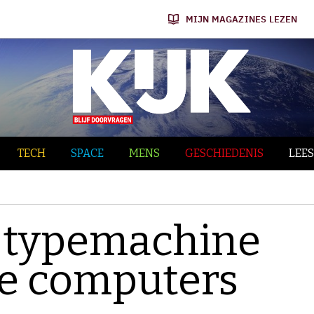
MIJN MAGAZINES LEZEN
TECH
SPACE
MENS
GESCHIEDENIS
LEES
en typemachine
e computers