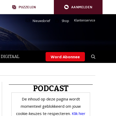
PUZZELEN
AANMELDEN
Klantenservice
Nieuwsbrief
Shop
 DIGITAAL
Word Abonnee
PODCAST
De inhoud op deze pagina wordt
momenteel geblokkeerd om jouw
cookie-keuzes te respecteren.
Klik hier