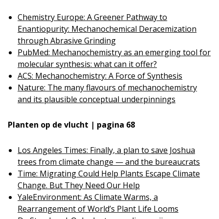
Chemistry Europe: A Greener Pathway to
Enantiopurity: Mechanochemical Deracemization
through Abrasive Grinding
PubMed: Mechanochemistry as an emerging tool for
molecular synthesis: what can it offer?
ACS: Mechanochemistry: A Force of Synthesis
Nature: The many flavours of mechanochemistry
and its plausible conceptual underpinnings
Planten op de vlucht | pagina 68
Los Angeles Times: Finally, a plan to save Joshua
trees from climate change — and the bureaucrats
Time: Migrating Could Help Plants Escape Climate
Change. But They Need Our Help
YaleEnvironment: As Climate Warms, a
Rearrangement of World’s Plant Life Looms