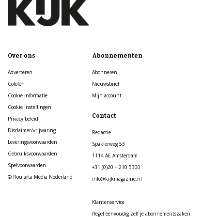
Over ons
Abonnementen
Adverteren
Abonneren
Colofon
Nieuwsbrief
Cookie informatie
Mijn account
Cookie Instellingen
Contact
Privacy beleid
Disclaimer/vrijwaring
Redactie
Leveringsvoorwaarden
Spaklerweg 53
Gebruiksvoorwaarden
1114 AE Amsterdam
Spelvoorwaarden
+31 (0)20 – 210 5300
© Roularta Media Nederland
info@kijkmagazine.nl
Klantenservice
Regel eenvoudig zelf je abonnementszaken