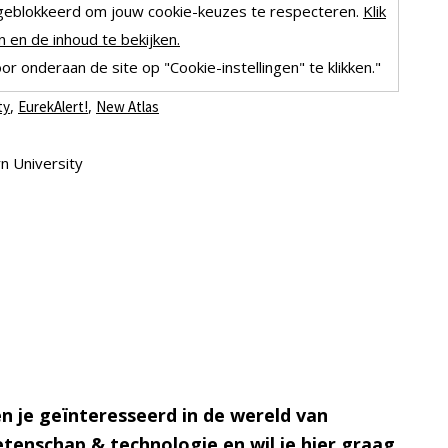
geblokkeerd om jouw cookie-keuzes te respecteren.
Klik
 en de inhoud te bekijken.
r onderaan de site op "Cookie-instellingen" te klikken."
,
,
ty
EurekAlert!
New Atlas
n University
n je geïnteresseerd in de wereld van
tenschap & technologie en wil je hier graag