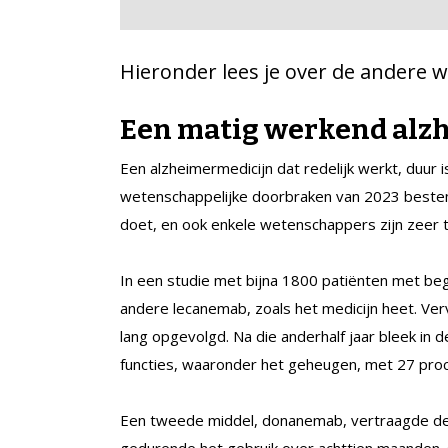
Hieronder lees je over de andere 
Een matig werkend alz
Een alzheimermedicijn dat redelijk werkt, duur i
wetenschappelijke doorbraken van 2023 bestemp
doet, en ook enkele wetenschappers zijn zeer 
In een studie met bijna 1800 patiënten met be
andere lecanemab, zoals het medicijn heet. V
lang opgevolgd. Na die anderhalf jaar bleek in
functies, waaronder het geheugen, met 27 proc
Een tweede middel, donanemab, vertraagde de 
gedurende het gebruik over achttien maanden. O