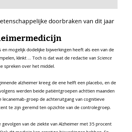
wetenschappelijke doorbraken van dit jaar
heimermedicijn
s en mogelijk dodelijke bijwerkingen heeft als een van de
elen, klinkt … Toch is dat wat de redactie van
Science
te spreken over het middel.
ginnende alzheimer kreeg de ene helft een placebo, en de
ervolgens werden beide patiëntgroepen achttien maanden
 de lecanemab-groep de achteruitgang van cognitieve
ent te zijn geremd ten opzichte van de controlegroep.
gevolgen van de ziekte van Alzheimer met 35 procent
ok dit medicijn kan ernstige bijwerkingen hebben. En