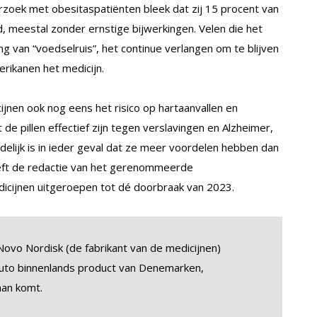
rzoek met obesitaspatiënten bleek dat zij 15 procent van
d, meestal zonder ernstige bijwerkingen. Velen die het
 van “voedselruis”, het continue verlangen om te blijven
erikanen het medicijn.
icijnen ook nog eens het risico op hartaanvallen en
 de pillen effectief zijn tegen verslavingen en Alzheimer,
elijk is in ieder geval dat ze meer voordelen hebben dan
eeft de redactie van het gerenommeerde
cijnen uitgeroepen tot dé doorbraak van 2023.
vo Nordisk (de fabrikant van de medicijnen)
ruto binnenlands product van Denemarken,
aan komt.