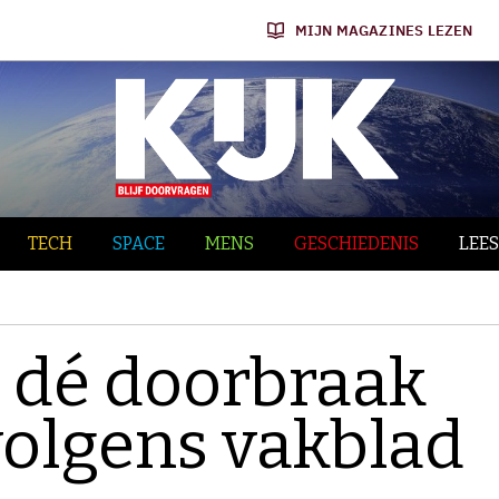
MIJN MAGAZINES LEZEN
TECH
SPACE
MENS
GESCHIEDENIS
LEES
s dé doorbraak
volgens vakblad