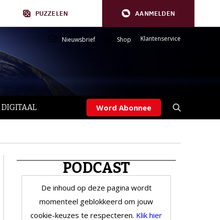
PUZZELEN
AANMELDEN
Klantenservice
Nieuwsbrief
Shop
 DIGITAAL
Word Abonnee
PODCAST
De inhoud op deze pagina wordt
momenteel geblokkeerd om jouw
cookie-keuzes te respecteren.
Klik hier