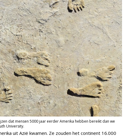
ijzen dat mensen 5000 jaar eerder Amerika hebben bereikt dan we
th University.
erika uit Azië kwamen. Ze zouden het continent 16.000