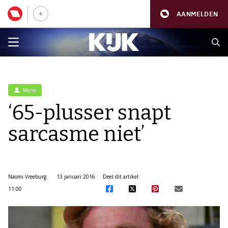
AANMELDEN
Mens
‘65-plusser snapt
sarcasme niet’
Naomi Vreeburg
13 januari 2016
Deel dit artikel:
11:00