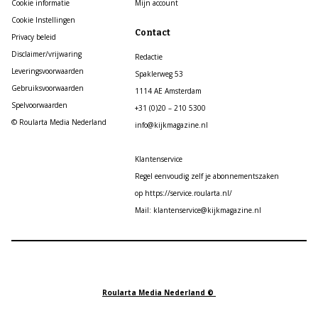
Cookie informatie
Mijn account
Cookie Instellingen
Contact
Privacy beleid
Disclaimer/vrijwaring
Redactie
Leveringsvoorwaarden
Spaklerweg 53
Gebruiksvoorwaarden
1114 AE Amsterdam
Spelvoorwaarden
+31 (0)20 – 210 5300
© Roularta Media Nederland
info@kijkmagazine.nl
Klantenservice
Regel eenvoudig zelf je abonnementszaken
op https://service.roularta.nl/
Mail: klantenservice@kijkmagazine.nl
Roularta Media Nederland ©