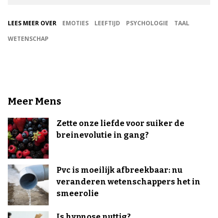
LEES MEER OVER
EMOTIES
LEEFTIJD
PSYCHOLOGIE
TAAL
WETENSCHAP
Meer Mens
Zette onze liefde voor suiker de
breinevolutie in gang?
Pvc is moeilijk afbreekbaar: nu
veranderen wetenschappers het in
smeerolie
Is hypnose nuttig?