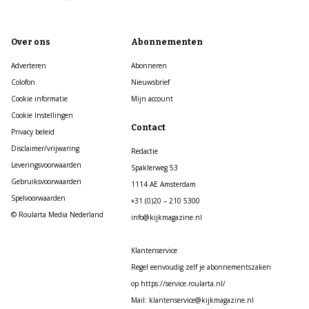
Over ons
Abonnementen
Adverteren
Abonneren
Colofon
Nieuwsbrief
Cookie informatie
Mijn account
Cookie Instellingen
Contact
Privacy beleid
Disclaimer/vrijwaring
Redactie
Leveringsvoorwaarden
Spaklerweg 53
Gebruiksvoorwaarden
1114 AE Amsterdam
Spelvoorwaarden
+31 (0)20 – 210 5300
© Roularta Media Nederland
info@kijkmagazine.nl
Klantenservice
Regel eenvoudig zelf je abonnementszaken
op https://service.roularta.nl/
Mail: klantenservice@kijkmagazine.nl