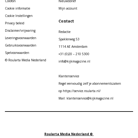
Colofon
Nieuwsbrief
Cookie informatie
Mijn account
Cookie Instellingen
Contact
Privacy beleid
Disclaimer/vrijwaring
Redactie
Leveringsvoorwaarden
Spaklerweg 53
Gebruiksvoorwaarden
1114 AE Amsterdam
Spelvoorwaarden
+31 (0)20 – 210 5300
© Roularta Media Nederland
info@kijkmagazine.nl
Klantenservice
Regel eenvoudig zelf je abonnementszaken
op https://service.roularta.nl/
Mail: klantenservice@kijkmagazine.nl
Roularta Media Nederland ©