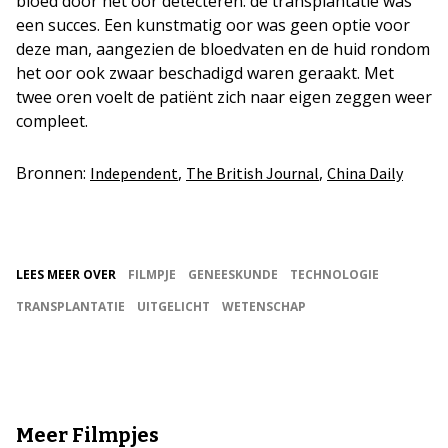
bloed door het oor detecteren: de transplantatie was
een succes. Een kunstmatig oor was geen optie voor
deze man, aangezien de bloedvaten en de huid rondom
het oor ook zwaar beschadigd waren geraakt. Met
twee oren voelt de patiënt zich naar eigen zeggen weer
compleet.
Bronnen:
,
,
Independent
The British Journal
China Daily
LEES MEER OVER
FILMPJE
GENEESKUNDE
TECHNOLOGIE
TRANSPLANTATIE
UITGELICHT
WETENSCHAP
Meer Filmpjes