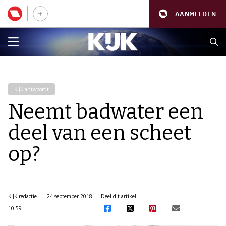
AANMELDEN
KIJK antwoordt
Neemt badwater een
deel van een scheet
op?
KIJK-redactie
24 september 2018
Deel dit artikel:
10:59