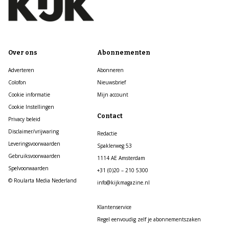
Over ons
Abonnementen
Adverteren
Abonneren
Colofon
Nieuwsbrief
Cookie informatie
Mijn account
Cookie Instellingen
Contact
Privacy beleid
Disclaimer/vrijwaring
Redactie
Leveringsvoorwaarden
Spaklerweg 53
Gebruiksvoorwaarden
1114 AE Amsterdam
Spelvoorwaarden
+31 (0)20 – 210 5300
© Roularta Media Nederland
info@kijkmagazine.nl
Klantenservice
Regel eenvoudig zelf je abonnementszaken