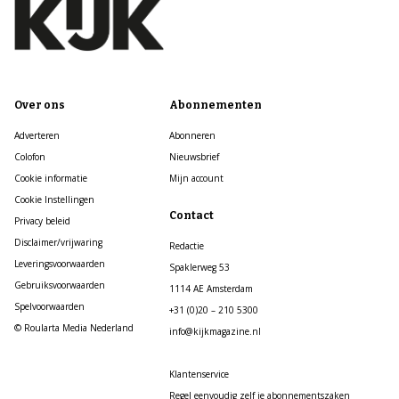
Over ons
Abonnementen
Adverteren
Abonneren
Colofon
Nieuwsbrief
Cookie informatie
Mijn account
Cookie Instellingen
Contact
Privacy beleid
Disclaimer/vrijwaring
Redactie
Leveringsvoorwaarden
Spaklerweg 53
Gebruiksvoorwaarden
1114 AE Amsterdam
Spelvoorwaarden
+31 (0)20 – 210 5300
© Roularta Media Nederland
info@kijkmagazine.nl
Klantenservice
Regel eenvoudig zelf je abonnementszaken