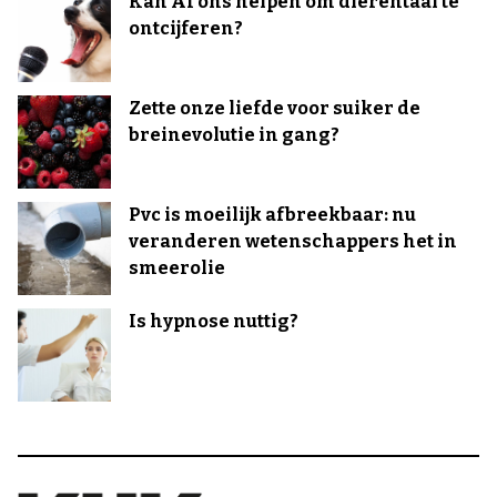
Kan AI ons helpen om dierentaal te
ontcijferen?
Zette onze liefde voor suiker de
breinevolutie in gang?
Pvc is moeilijk afbreekbaar: nu
veranderen wetenschappers het in
smeerolie
Is hypnose nuttig?