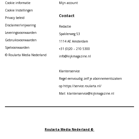
Cookie informatie
Mijn account
Cookie Instellingen
Contact
Privacy beleid
Disclaimer/vrijwaring
Redactie
Leveringsvoorwaarden
Spaklerweg 53
Gebruiksvoorwaarden
1114 AE Amsterdam
Spelvoorwaarden
+31 (0)20 – 210 5300
© Roularta Media Nederland
info@kijkmagazine.nl
Klantenservice
Regel eenvoudig zelf je abonnementszaken
op https://service.roularta.nl/
Mail: klantenservice@kijkmagazine.nl
Roularta Media Nederland ©