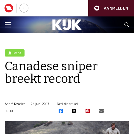
AANMELDEN
Mens
Canadese sniper
breekt record
André Kesseler
24 juni 2017
Deel dit artikel:
10:30