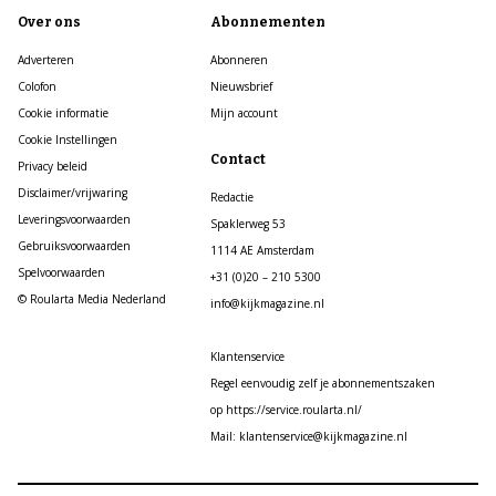
Over ons
Abonnementen
Adverteren
Abonneren
Colofon
Nieuwsbrief
Cookie informatie
Mijn account
Cookie Instellingen
Contact
Privacy beleid
Disclaimer/vrijwaring
Redactie
Leveringsvoorwaarden
Spaklerweg 53
Gebruiksvoorwaarden
1114 AE Amsterdam
Spelvoorwaarden
+31 (0)20 – 210 5300
© Roularta Media Nederland
info@kijkmagazine.nl
Klantenservice
Regel eenvoudig zelf je abonnementszaken
op https://service.roularta.nl/
Mail: klantenservice@kijkmagazine.nl