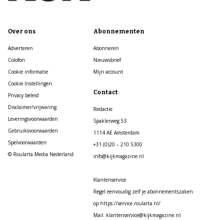
Over ons
Abonnementen
Adverteren
Abonneren
Colofon
Nieuwsbrief
Cookie informatie
Mijn account
Cookie Instellingen
Contact
Privacy beleid
Disclaimer/vrijwaring
Redactie
Leveringsvoorwaarden
Spaklerweg 53
Gebruiksvoorwaarden
1114 AE Amsterdam
Spelvoorwaarden
+31 (0)20 – 210 5300
© Roularta Media Nederland
info@kijkmagazine.nl
Klantenservice
Regel eenvoudig zelf je abonnementszaken
op https://service.roularta.nl/
Mail: klantenservice@kijkmagazine.nl