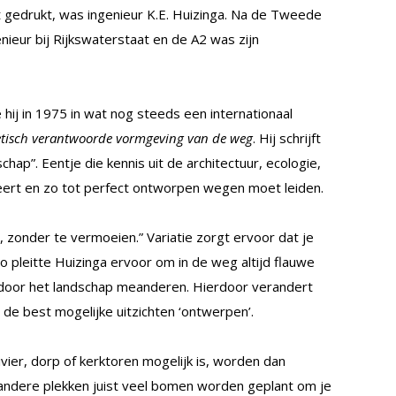
ft gedrukt, was ingenieur K.E. Huizinga. Na de Tweede
nieur bij Rijkswaterstaat en de A2 was zijn
 hij in 1975 in wat nog steeds een internationaal
etisch verantwoorde vormgeving van de weg
. Hij schrijft
hap”. Eentje die kennis uit de architectuur, ecologie,
ert en zo tot perfect ontworpen wegen moet leiden.
 zonder te vermoeien.” Variatie zorgt ervoor dat je
Zo pleitte Huizinga ervoor om in de weg altijd flauwe
r door het landschap meanderen. Hierdoor verandert
s de best mogelijke uitzichten ‘ontwerpen’.
ivier, dorp of kerktoren mogelijk is, worden dan
andere plekken juist veel bomen worden geplant om je