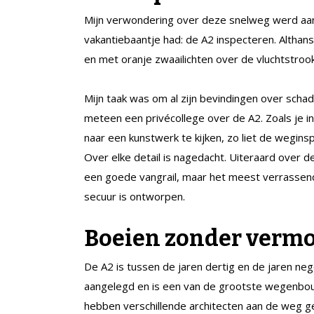
Mijn verwondering over deze snelweg werd aang
vakantiebaantje had: de A2 inspecteren. Althans
en met oranje zwaailichten over de vluchtstroo
Mijn taak was om al zijn bevindingen over schade
meteen een privécollege over de A2. Zoals je
naar een kunstwerk te kijken, zo liet de wegi
Over elke detail is nagedacht. Uiteraard over d
een goede vangrail, maar het meest verrassende
secuur is ontworpen.
Boeien zonder verm
De A2 is tussen de jaren dertig en de jaren ne
aangelegd en is een van de grootste wegenbouw
hebben verschillende architecten aan de weg 