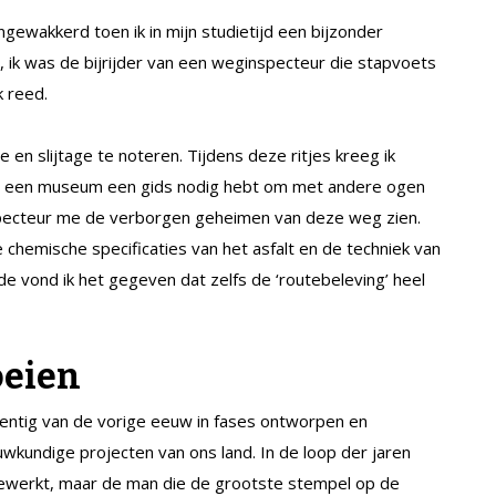
ewakkerd toen ik in mijn studietijd een bijzonder
, ik was de bijrijder van een weginspecteur die stapvoets
k reed.
 en slijtage te noteren. Tijdens deze ritjes kreeg ik
 in een museum een gids nodig hebt om met andere ogen
nspecteur me de verborgen geheimen van deze weg zien.
e chemische specificaties van het asfalt en de techniek van
 vond ik het gegeven dat zelfs de ‘routebeleving’ heel
oeien
gentig van de vorige eeuw in fases ontworpen en
kundige projecten van ons land. In de loop der jaren
gewerkt, maar de man die de grootste stempel op de