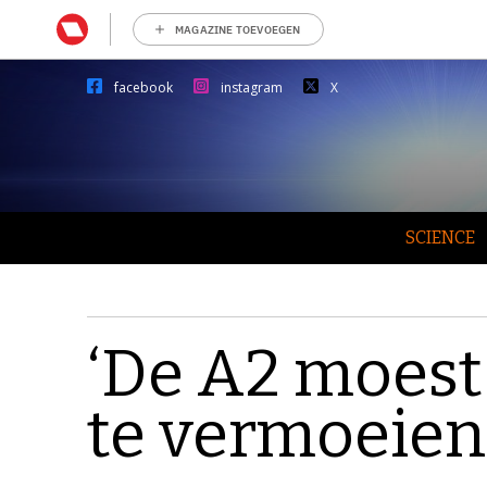
MAGAZINE TOEVOEGEN
facebook
instagram
X
SCIENCE
‘De A2 moest
te vermoeien