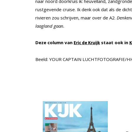
naar noord doorkruis ik: heuvelland, zandgronde
rustgevende cruise. Ik denk ook dat als de dic
rivieren zou schrijven, maar over de A2.
Denkend
laagland gaan.
Deze column van
staat ook
in
Eric de Kruijk
K
Beeld: YOUR CAPTAIN LUCHTFOTOGRAFIE/H