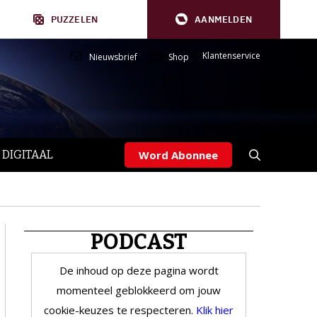
PUZZELEN
AANMELDEN
Klantenservice
Nieuwsbrief
Shop
 DIGITAAL
Word Abonnee
PODCAST
De inhoud op deze pagina wordt
momenteel geblokkeerd om jouw
cookie-keuzes te respecteren.
Klik hier