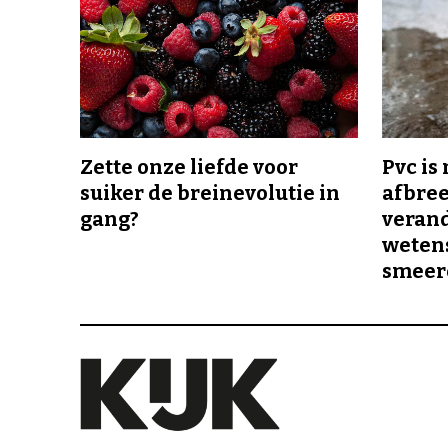
Zette onze liefde voor
Pvc is
suiker de breinevolutie in
afbree
gang?
veran
wetens
smeer