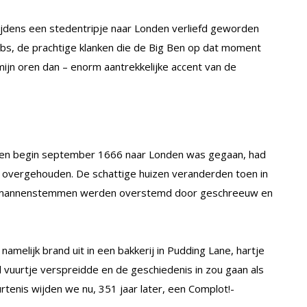
tijdens een stedentripje naar Londen verliefd geworden
pubs, de prachtige klanken die de Big Ben op dat moment
mijn oren dan – enorm aantrekkelijke accent van de
en en begin september 1666 naar Londen was gegaan, had
aan overgehouden. De schattige huizen veranderden toen in
exy mannenstemmen werden overstemd door geschreeuw en
amelijk brand uit in een bakkerij in Pudding Lane, hartje
 vuurtje verspreidde en de geschiedenis in zou gaan als
enis wijden we nu, 351 jaar later, een Complot!-