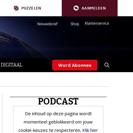
PUZZELEN
AANMELDEN
Klantenservice
Nieuwsbrief
Shop
 DIGITAAL
Word Abonnee
PODCAST
De inhoud op deze pagina wordt
momenteel geblokkeerd om jouw
cookie-keuzes te respecteren.
Klik hier