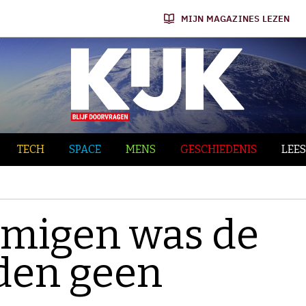
MIJN MAGAZINES LEZEN
TECH
SPACE
MENS
GESCHIEDENIS
LEES
mmigen was de
den geen