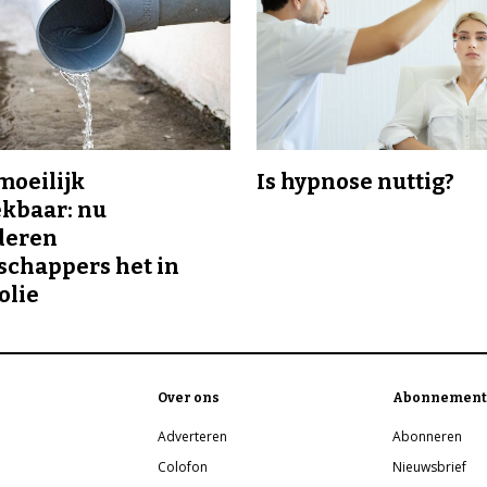
 moeilijk
Is hypnose nuttig?
kbaar: nu
deren
chappers het in
olie
Over ons
Abonnement
Adverteren
Abonneren
Colofon
Nieuwsbrief