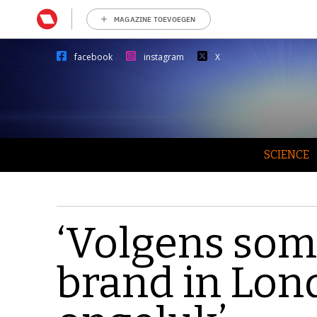
MAGAZINE TOEVOEGEN
facebook
instagram
X
SCIENCE
‘Volgens so
brand in Lon