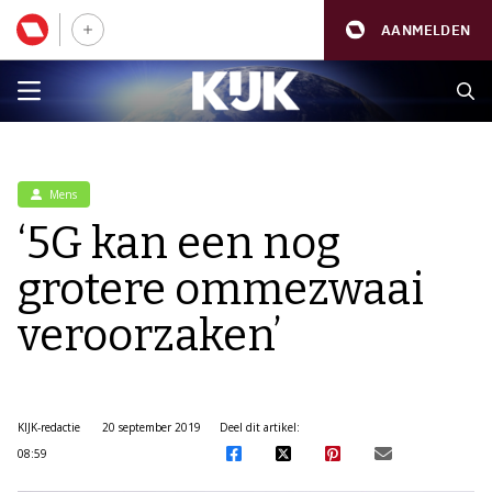
AANMELDEN
Mens
‘5G kan een nog
grotere ommezwaai
veroorzaken’
KIJK-redactie
20 september 2019
Deel dit artikel:
08:59