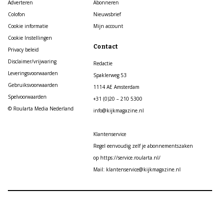
Adverteren
Abonneren
Colofon
Nieuwsbrief
Cookie informatie
Mijn account
Cookie Instellingen
Contact
Privacy beleid
Disclaimer/vrijwaring
Redactie
Leveringsvoorwaarden
Spaklerweg 53
Gebruiksvoorwaarden
1114 AE Amsterdam
Spelvoorwaarden
+31 (0)20 – 210 5300
© Roularta Media Nederland
info@kijkmagazine.nl
Klantenservice
Regel eenvoudig zelf je abonnementszaken
op https://service.roularta.nl/
Mail: klantenservice@kijkmagazine.nl