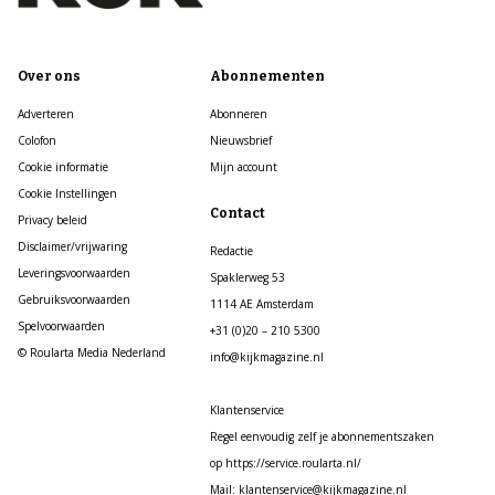
Over ons
Abonnementen
Adverteren
Abonneren
Colofon
Nieuwsbrief
Cookie informatie
Mijn account
Cookie Instellingen
Contact
Privacy beleid
Disclaimer/vrijwaring
Redactie
Leveringsvoorwaarden
Spaklerweg 53
Gebruiksvoorwaarden
1114 AE Amsterdam
Spelvoorwaarden
+31 (0)20 – 210 5300
© Roularta Media Nederland
info@kijkmagazine.nl
Klantenservice
Regel eenvoudig zelf je abonnementszaken
op https://service.roularta.nl/
Mail: klantenservice@kijkmagazine.nl