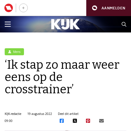
AANMELDEN
Mens
‘Ik stap zo maar weer
eens op de
crosstrainer’
KIJK-redactie
19 augustus 2022
Deel dit artikel:
09:00