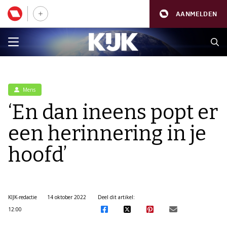
AANMELDEN
Mens
‘En dan ineens popt er
een herinnering in je
hoofd’
KIJK-redactie
14 oktober 2022
Deel dit artikel:
12:00