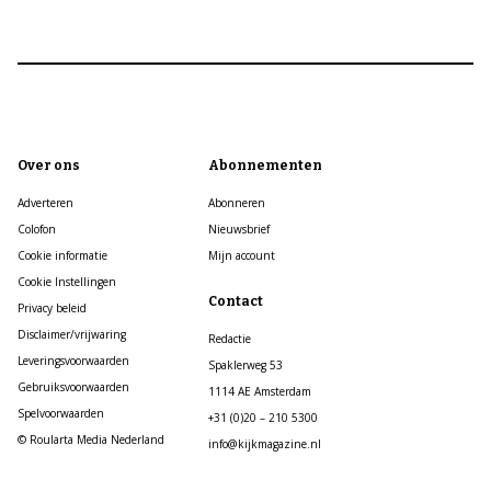
Over ons
Abonnementen
Adverteren
Abonneren
Colofon
Nieuwsbrief
Cookie informatie
Mijn account
Cookie Instellingen
Contact
Privacy beleid
Disclaimer/vrijwaring
Redactie
Leveringsvoorwaarden
Spaklerweg 53
Gebruiksvoorwaarden
1114 AE Amsterdam
Spelvoorwaarden
+31 (0)20 – 210 5300
© Roularta Media Nederland
info@kijkmagazine.nl