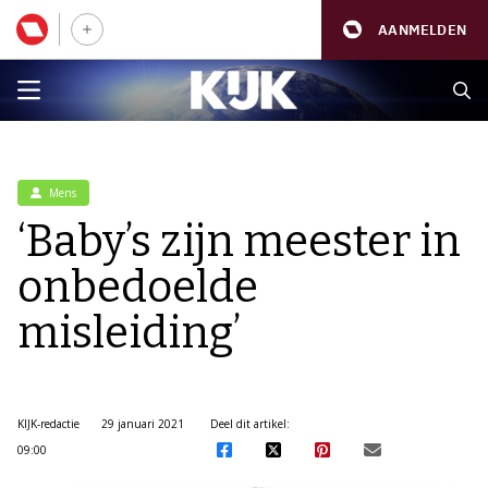
AANMELDEN
Mens
‘Baby’s zijn meester in
onbedoelde
misleiding’
KIJK-redactie
29 januari 2021
Deel dit artikel:
09:00