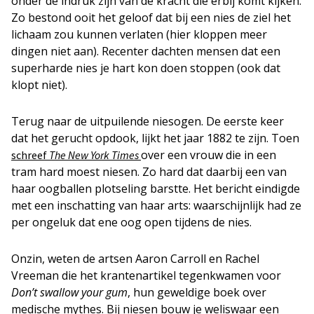
onder de indruk zijn van de kracht die erbij komt kijken.
Zo bestond ooit het geloof dat bij een nies de ziel het
lichaam zou kunnen verlaten (hier kloppen meer
dingen niet aan). Recenter dachten mensen dat een
superharde nies je hart kon doen stoppen (ook dat
klopt niet).
Terug naar de uitpuilende niesogen. De eerste keer
dat het gerucht opdook, lijkt het jaar 1882 te zijn. Toen
over een vrouw die in een
schreef
The New York Times
tram hard moest niesen. Zo hard dat daarbij een van
haar oogballen plotseling barstte. Het bericht eindigde
met een inschatting van haar arts: waarschijnlijk had ze
per ongeluk dat ene oog open tijdens de nies.
Onzin, weten de artsen Aaron Carroll en Rachel
Vreeman die het krantenartikel tegenkwamen voor
Don’t swallow your gum
, hun geweldige boek over
medische mythes. Bij niesen bouw je weliswaar een