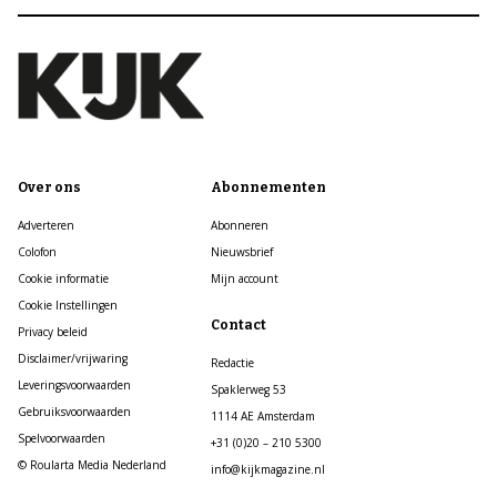
Over ons
Abonnementen
Adverteren
Abonneren
Colofon
Nieuwsbrief
Cookie informatie
Mijn account
Cookie Instellingen
Contact
Privacy beleid
Disclaimer/vrijwaring
Redactie
Leveringsvoorwaarden
Spaklerweg 53
Gebruiksvoorwaarden
1114 AE Amsterdam
Spelvoorwaarden
+31 (0)20 – 210 5300
© Roularta Media Nederland
info@kijkmagazine.nl