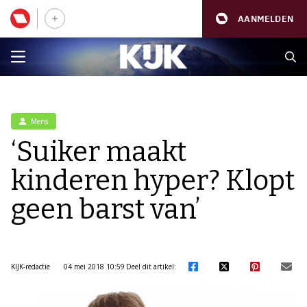
AANMELDEN
Mens
‘Suiker maakt
kinderen hyper? Klopt
geen barst van’
KIJK-redactie
04 mei 2018 10:59
Deel dit artikel: