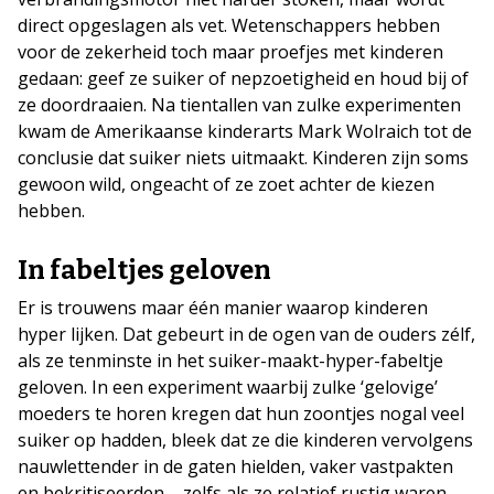
direct opgeslagen als vet. Wetenschappers hebben
voor de zekerheid toch maar proefjes met kinderen
gedaan: geef ze suiker of nepzoetigheid en houd bij of
ze doordraaien. Na tientallen van zulke experimenten
kwam de Amerikaanse kinderarts Mark Wolraich tot de
conclusie dat suiker niets uitmaakt. Kinderen zijn soms
gewoon wild, ongeacht of ze zoet achter de kiezen
hebben.
In fabeltjes geloven
Er is trouwens maar één manier waarop kinderen
hyper lijken. Dat gebeurt in de ogen van de ouders zélf,
als ze tenminste in het suiker-maakt-hyper-fabeltje
geloven. In een experiment waarbij zulke ‘gelovige’
moeders te horen kregen dat hun zoontjes nogal veel
suiker op hadden, bleek dat ze die kinderen vervolgens
nauwlettender in de gaten hielden, vaker vastpakten
en bekritiseerden – zelfs als ze relatief rustig waren.