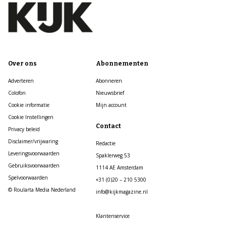
Over ons
Abonnementen
Adverteren
Abonneren
Colofon
Nieuwsbrief
Cookie informatie
Mijn account
Cookie Instellingen
Contact
Privacy beleid
Disclaimer/vrijwaring
Redactie
Leveringsvoorwaarden
Spaklerweg 53
Gebruiksvoorwaarden
1114 AE Amsterdam
Spelvoorwaarden
+31 (0)20 – 210 5300
© Roularta Media Nederland
info@kijkmagazine.nl
Klantenservice