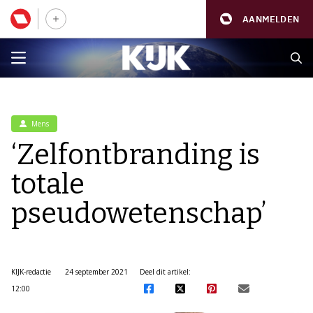
AANMELDEN
Mens
‘Zelfontbranding is
totale
pseudowetenschap’
KIJK-redactie
24 september 2021
Deel dit artikel:
12:00