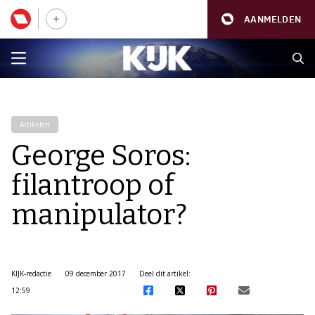
AANMELDEN
Artikelen
George Soros:
filantroop of
manipulator?
KIJK-redactie
09 december 2017
Deel dit artikel:
12:59