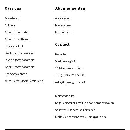
Over ons
Abonnementen
Adverteren
Abonneren
Colofon
Nieuwsbrief
Cookie informatie
Mijn account
Cookie Instellingen
Contact
Privacy beleid
Disclaimer/vrijwaring
Redactie
Leveringsvoorwaarden
Spaklerweg 53
Gebruiksvoorwaarden
1114 AE Amsterdam
Spelvoorwaarden
+31 (0)20 – 210 5300
© Roularta Media Nederland
info@kijkmagazine.nl
Klantenservice
Regel eenvoudig zelf je abonnementszaken
op https://service.roularta.nl/
Mail: klantenservice@kijkmagazine.nl