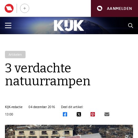
AANMELDEN
Artikelen
3 verdachte
natuurrampen
KIJK-redactie
04 december 2016
Deel dit artikel:
13:00