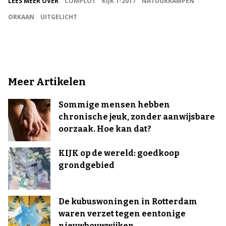
LEES MEER OVER
COMPLOT
KIJK 1-2017
NATUURRAMPEN
ORKAAN
UITGELICHT
Meer Artikelen
Sommige mensen hebben
chronische jeuk, zonder aanwijsbare
oorzaak. Hoe kan dat?
KIJK op de wereld: goedkoop
grondgebied
De kubuswoningen in Rotterdam
waren verzet tegen eentonige
nieuwbouwwijken