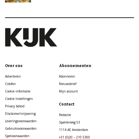
Over ons
Abonnementen
Adverteren
Abonneren
Colofon
Nieuwsbrief
Cookie informatie
Mijn account
Cookie Instellingen
Contact
Privacy beleid
Disclaimer/vrijwaring
Redactie
Leveringsvoorwaarden
Spaklerweg 53
Gebruiksvoorwaarden
1114 AE Amsterdam
Spelvoorwaarden
+31 (0)20 – 210 5300