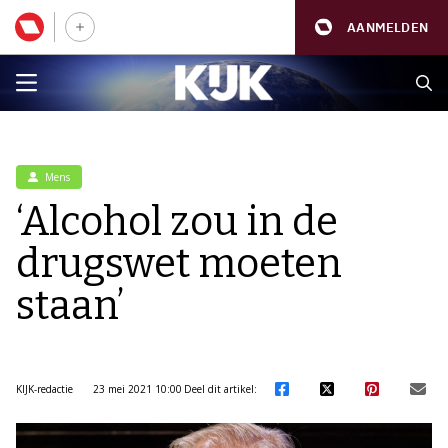
AANMELDEN
Mens
‘Alcohol zou in de
drugswet moeten
staan’
KIJK-redactie
23 mei 2021 10:00
Deel dit artikel: