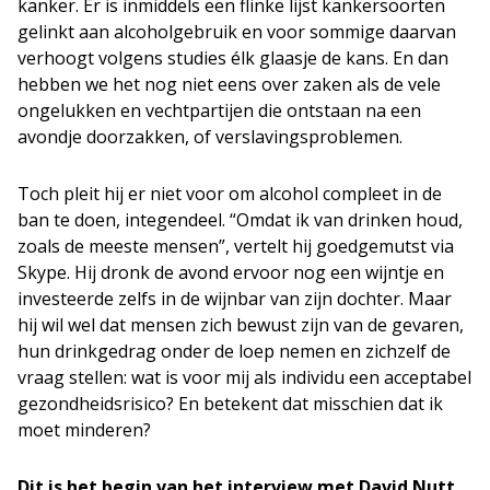
kanker. Er is inmiddels een flinke lijst kankersoorten
gelinkt aan alcoholgebruik en voor sommige daarvan
verhoogt volgens studies élk glaasje de kans. En dan
hebben we het nog niet eens over zaken als de vele
ongelukken en vechtpartijen die ontstaan na een
avondje doorzakken, of verslavingsproblemen.
Toch pleit hij er niet voor om alcohol compleet in de
ban te doen, integendeel. “Omdat ik van drinken houd,
zoals de meeste mensen”, vertelt hij goedgemutst via
Skype. Hij dronk de avond ervoor nog een wijntje en
investeerde zelfs in de wijnbar van zijn dochter. Maar
hij wil wel dat mensen zich bewust zijn van de gevaren,
hun drinkgedrag onder de loep nemen en zichzelf de
vraag stellen: wat is voor mij als individu een acceptabel
gezondheidsrisico? En betekent dat misschien dat ik
moet minderen?
Dit is het begin van het interview met David Nutt