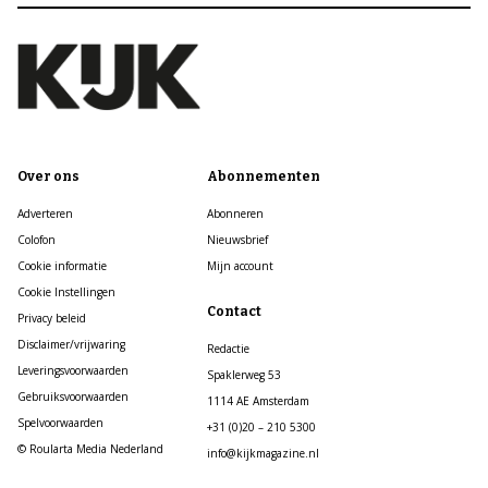
Over ons
Abonnementen
Adverteren
Abonneren
Colofon
Nieuwsbrief
Cookie informatie
Mijn account
Cookie Instellingen
Contact
Privacy beleid
Disclaimer/vrijwaring
Redactie
Leveringsvoorwaarden
Spaklerweg 53
Gebruiksvoorwaarden
1114 AE Amsterdam
Spelvoorwaarden
+31 (0)20 – 210 5300
© Roularta Media Nederland
info@kijkmagazine.nl