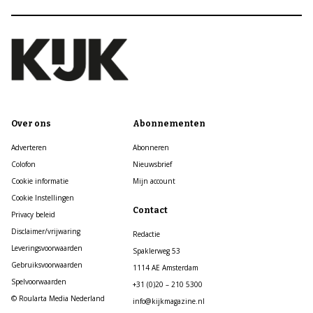
Over ons
Abonnementen
Adverteren
Abonneren
Colofon
Nieuwsbrief
Cookie informatie
Mijn account
Cookie Instellingen
Contact
Privacy beleid
Disclaimer/vrijwaring
Redactie
Leveringsvoorwaarden
Spaklerweg 53
Gebruiksvoorwaarden
1114 AE Amsterdam
Spelvoorwaarden
+31 (0)20 – 210 5300
© Roularta Media Nederland
info@kijkmagazine.nl