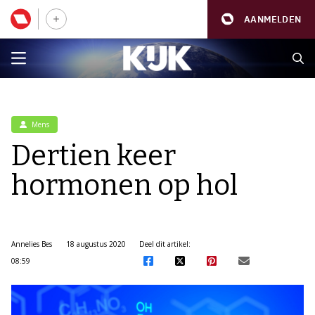
AANMELDEN
Mens
Dertien keer
hormonen op hol
Annelies Bes
18 augustus 2020
Deel dit artikel:
08:59