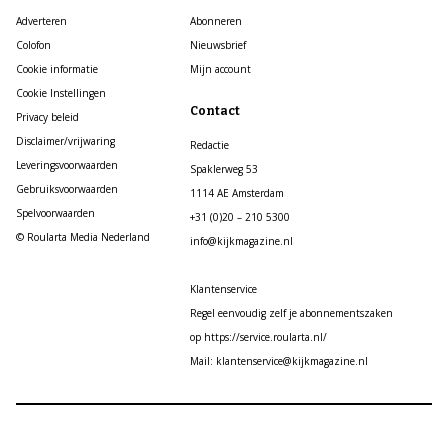
Adverteren
Abonneren
Colofon
Nieuwsbrief
Cookie informatie
Mijn account
Cookie Instellingen
Contact
Privacy beleid
Disclaimer/vrijwaring
Redactie
Leveringsvoorwaarden
Spaklerweg 53
Gebruiksvoorwaarden
1114 AE Amsterdam
Spelvoorwaarden
+31 (0)20 – 210 5300
© Roularta Media Nederland
info@kijkmagazine.nl
Klantenservice
Regel eenvoudig zelf je abonnementszaken
op https://service.roularta.nl/
Mail: klantenservice@kijkmagazine.nl