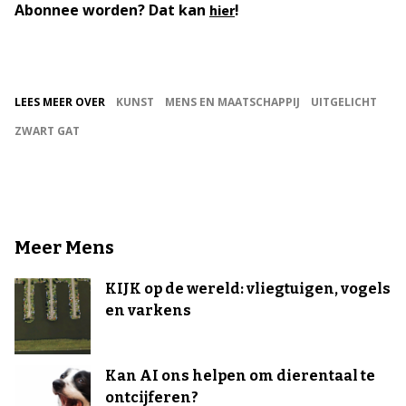
Abonnee worden? Dat kan
!
hier
LEES MEER OVER
KUNST
MENS EN MAATSCHAPPIJ
UITGELICHT
ZWART GAT
Meer Mens
KIJK op de wereld: vliegtuigen, vogels
en varkens
Kan AI ons helpen om dierentaal te
ontcijferen?