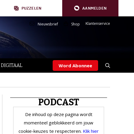
PUZZELEN
AANMELDEN
Klantenservice
Nieuwsbrief
Shop
 DIGITAAL
Word Abonnee
PODCAST
De inhoud op deze pagina wordt
momenteel geblokkeerd om jouw
cookie-keuzes te respecteren.
Klik hier