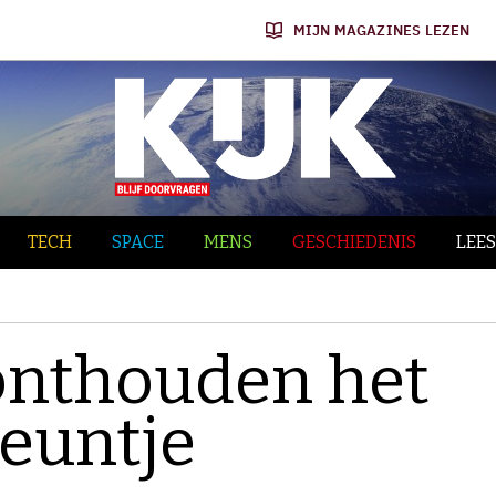
MIJN MAGAZINES LEZEN
TECH
SPACE
MENS
GESCHIEDENIS
LEES
onthouden het
deuntje