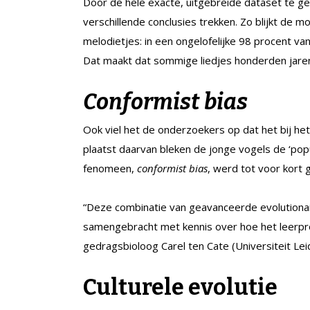
Door de hele exacte, uitgebreide dataset te 
verschillende conclusies trekken. Zo blijkt de 
melodietjes: in een ongelofelijke 98 procent va
Dat maakt dat sommige liedjes honderden jar
Conformist bias
Ook viel het de onderzoekers op dat het bij he
plaatst daarvan bleken de jonge vogels de ‘pop
fenomeen,
conformist bias
, werd tot voor kort 
“Deze combinatie van geavanceerde evolutiona
samengebracht met kennis over hoe het leerproce
gedragsbioloog Carel ten Cate (Universiteit Lei
Culturele evolutie