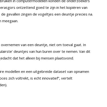
gebruiken in computermodellen konden de onderzoekers
moerasgors ontzettend goed te zijn in het kopiëren van
n de gevallen zingen de vogeltjes een deuntje precies na.
en meegaan.
t overnemen van een deuntje, niet om toeval gaat. In
ulairste’ deuntjes van hun buren over te nemen. Van dit
gedacht dat het alleen bij mensen plaatsvond.
ire modellen en een uitgebreide dataset van opnamen
s zich voltrekt, is echt innovatief”, vertelt
den).