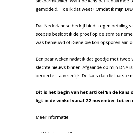
slokdarmkanker. Want de kans dat ik daarmee te 
gemiddeld. Hoe ik dat weet? Omdat ik mijn DNA
Dat Nederlandse bedrijf biedt tegen betaling va
scepsis besloot ik de proef op de som te nemen
was benieuwd of iGene die kon opsporen aan d
Een paar weken nadat ik dat goedje met twee 
slechte nieuws binnen. Afgaande op mijn DNA is
beroerte – aanzienlijk. De kans dat die laatste mij 
Dit is het begin van het artikel ‘En de kans 
ligt in de winkel vanaf 22 november tot e
Meer informatie: