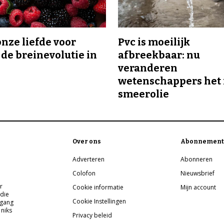
onze liefde voor
Pvc is moeilijk
 de breinevolutie in
afbreekbaar: nu
veranderen
wetenschappers het 
smeerolie
Over ons
Abonnement
Adverteren
Abonneren
Colofon
Nieuwsbrief
r
Cookie informatie
Mijn account
 die
Cookie Instellingen
pgang
 niks
Privacy beleid