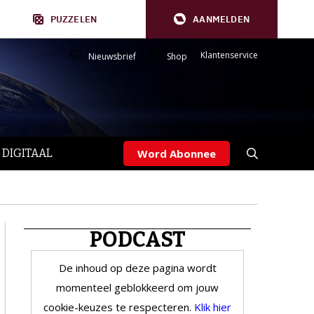
PUZZELEN
AANMELDEN
Klantenservice
Nieuwsbrief
Shop
 DIGITAAL
Word Abonnee
PODCAST
De inhoud op deze pagina wordt
momenteel geblokkeerd om jouw
cookie-keuzes te respecteren.
Klik hier