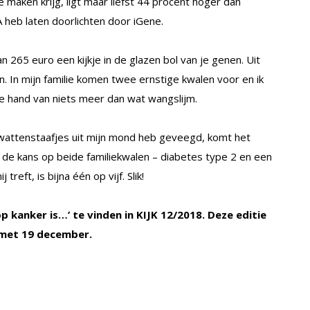
maken krijg, ligt maar liefst 44 procent hoger dan
 heb laten doorlichten door iGene.
n 265 euro een kijkje in de glazen bol van je genen. Uit
. In mijn familie komen twee ernstige kwalen voor en ik
e hand van niets meer dan wat wangslijm.
wattenstaafjes uit mijn mond heb geveegd, komt het
 de kans op beide familiekwalen – diabetes type 2 en een
treft, is bijna één op vijf. Slik!
op kanker is…’ te vinden in KIJK 12/2018. Deze editie
n met 19 december.