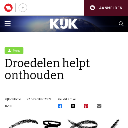
AANMELDEN
Mens
Droedelen helpt
onthouden
KIJK-redactie
22 december 2009
Deel dit artikel:
16:00