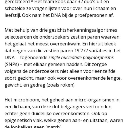
gerelateerd.* Het team koos daar 32 duo’s uit en
schotelde ze vragenlijsten voor over hun lichaam en
leefstijl. Ook nam het DNA bij de proefpersonen af.
Met behulp van drie gezichtsherkenningsalgoritmes
selecteerden de onderzoekers zestien paren waarvan
het gelaat het meest overeenkwam. En hieruit bleek
dat negen van die zestien paren 19.277 variaties in het
DNA – zogenoemde
single nucleotide polymorphisms
(SNPs) – met elkaar gemeen hadden. Dit zorgde
volgens de onderzoekers niet alleen voor eenzelfde
soort gezicht, maar ook voor overeenkomende lengte,
gewicht, en gedrag (zoals roken).
Het microbioom, het geheel aan micro-organismen in
een lichaam, van deze dubbelgangers vertoonden
echter geen duidelijke overeenkomsten. Ook op
epigenetisch vlak, welke genen aan- en uitstaan, waren
de lookalikes geen ‘match’.