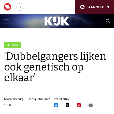
AANMELDEN
Mens
‘Dubbelgangers lijken
ook genetisch op
elkaar’
Naomi Vreeburg
24 augustus 2022
Deel dit artikel:
15:00