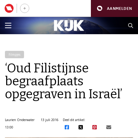
AANMELDEN
Filmpjes
‘Oud Filistijnse
begraafplaats
opgegraven in Israël’
Laurien Onderwater
13 juli 2016
Deel dit artikel:
13:00