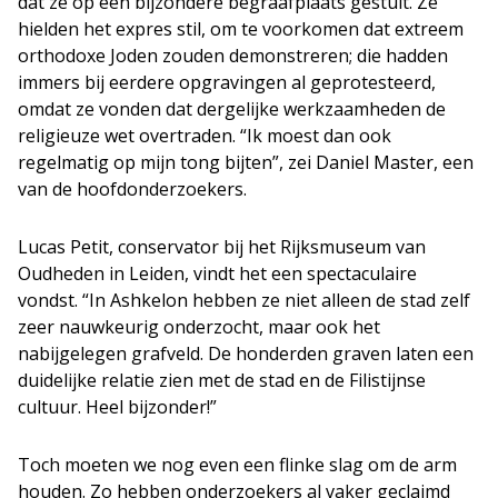
dat ze op een bijzondere begraafplaats gestuit. Ze
hielden het expres stil, om te voorkomen dat extreem
orthodoxe Joden zouden demonstreren; die hadden
immers bij eerdere opgravingen al geprotesteerd,
omdat ze vonden dat dergelijke werkzaamheden de
religieuze wet overtraden. “Ik moest dan ook
regelmatig op mijn tong bijten”, zei Daniel Master, een
van de hoofdonderzoekers.
Lucas Petit, conservator bij het Rijksmuseum van
Oudheden in Leiden, vindt het een spectaculaire
vondst. “In Ashkelon hebben ze niet alleen de stad zelf
zeer nauwkeurig onderzocht, maar ook het
nabijgelegen grafveld. De honderden graven laten een
duidelijke relatie zien met de stad en de Filistijnse
cultuur. Heel bijzonder!”
Toch moeten we nog even een flinke slag om de arm
houden. Zo hebben onderzoekers al vaker geclaimd